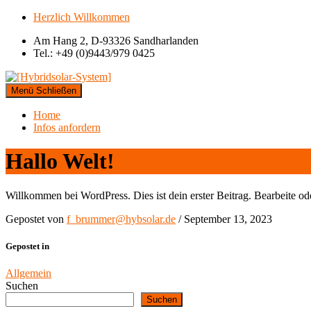
Skip
Herzlich Willkommen
to
Am Hang 2, D-93326 Sandharlanden
content
Tel.: +49 (0)9443/979 0425
Menü
Schließen
Home
Infos anfordern
Hallo Welt!
Willkommen bei WordPress. Dies ist dein erster Beitrag. Bearbeite o
Gepostet von
f_brummer@hybsolar.de
/
September 13, 2023
Gepostet in
Allgemein
Suchen
Suchen